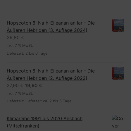
Hopscotch 8: Na h-Eileanan an lar - Die
Äußeren Hebriden (3. Auflage 2024)
29,80
€
inkl. 7 % MwSt.
Lieferzeit:
2 bis 6 Tage
Hopscotch 8: Na h-Eileanan an lar - Die
Äußeren Hebriden (2. Auflage 2022)
Ursprünglicher
Aktueller
27,90
€
19,90
€
Preis
Preis
inkl. 7 % MwSt.
war:
ist:
Lieferzeit:
Lieferzeit ca. 2 bis 6 Tage
27,90 €
19,90 €.
Klimareihe 1991 bis 2020 Ansbach
(Mittelfranken)