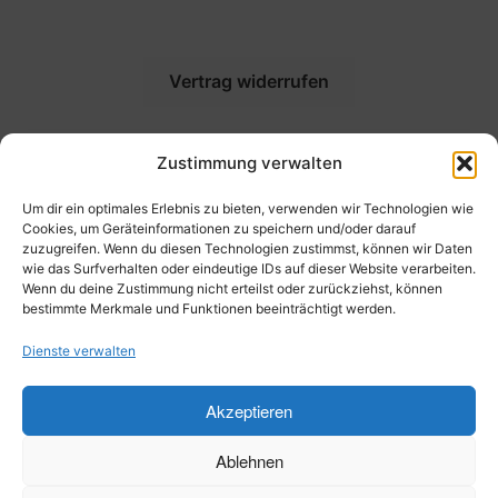
Vertrag widerrufen
Zustimmung verwalten
Bitte beachten: Gehen Sie mit Ihrem Widerrufsrecht
Um dir ein optimales Erlebnis zu bieten, verwenden wir Technologien wie
bei Büchern sorgsam um - es steht immer im Raum,
Cookies, um Geräteinformationen zu speichern und/oder darauf
dass es gelesen oder kopiert wurde. Vielen Dank für
zuzugreifen. Wenn du diesen Technologien zustimmst, können wir Daten
Ihr Verständnis!
wie das Surfverhalten oder eindeutige IDs auf dieser Website verarbeiten.
Wenn du deine Zustimmung nicht erteilst oder zurückziehst, können
bestimmte Merkmale und Funktionen beeinträchtigt werden.
Dienste verwalten
© Reiseführer Äußere Hebriden | Wetterbücher |
Akzeptieren
FotoPrints 2026
Ablehnen
Datenschutzbelehrung
Erstellt mit WooCommerce
.