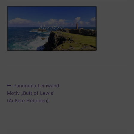
Cookie-Richtlinie (EU)
Datenschutzbelehrung
Echtheit von Bewertungen
Ihr Benutzerkonto
Impressum
Beitragsnavigation
Vorheriger
Shop
Panorama Leinwand
Beitrag:
Motiv „Butt of Lewis“
(Äußere Hebriden)
Versandarten
Warenkorb
Widerrufsbelehrung