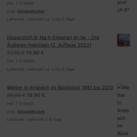
Preis
Preis
inkl. 7 % MwSt.
war:
ist:
zzgl.
Versandkosten
23,80 €
10,00 €.
Lieferzeit:
Lieferzeit ca. 2 bis 6 Tage
Hopscotch 8: Na h-Eileanan an lar - Die
Äußeren Hebriden (2. Auflage 2022)
Ursprünglicher
Aktueller
27,90
€
19,90
€
Preis
Preis
inkl. 7 % MwSt.
war:
ist:
Lieferzeit:
Lieferzeit ca. 2 bis 6 Tage
27,90 €
19,90 €.
Wetter in Ansbach im Rückblick 1981 bis 2010
Ursprünglicher
Aktueller
59,00
€
19,90
€
Preis
Preis
inkl. 7 % MwSt.
war:
ist:
zzgl.
Versandkosten
59,00 €
19,90 €.
Lieferzeit:
Lieferzeit 2-6 Tage