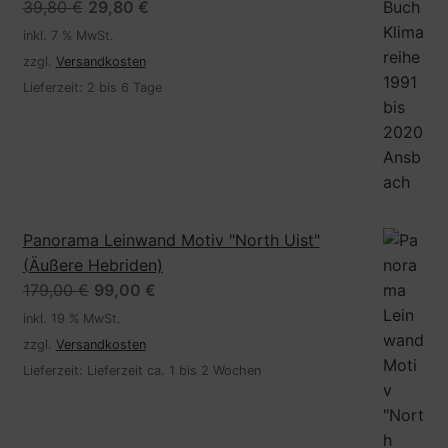
Ursprünglicher
Aktueller
39,80
€
29,80
€
Preis
Preis
inkl. 7 % MwSt.
war:
ist:
zzgl.
Versandkosten
39,80 €
29,80 €.
Lieferzeit:
2 bis 6 Tage
Panorama Leinwand Motiv "North Uist"
(Äußere Hebriden)
Ursprünglicher
Aktueller
179,00
€
99,00
€
Preis
Preis
inkl. 19 % MwSt.
war:
ist:
zzgl.
Versandkosten
179,00 €
99,00 €.
Lieferzeit:
Lieferzeit ca. 1 bis 2 Wochen