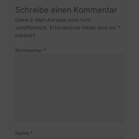
Schreibe einen Kommentar
Wissenswertes
Deine E-Mail-Adresse wird nicht
veröffentlicht.
Erforderliche Felder sind mit
*
Die Wetterstation
markiert
Leseprobe „Hopscotch 8“
Kommentar
*
Über den Autor
Zahlungsarten
Impressum
Datenschutz
Name
*