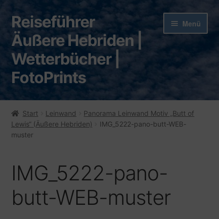
Reiseführer
Zur
Zum
Menü
Navigation
Inhalt
Äußere Hebriden |
springen
springen
Wetterbücher |
FotoPrints
Start
Start
Leinwand
Panorama Leinwand Motiv „Butt of
Lewis“ (Äußere Hebriden)
IMG_5222-pano-butt-WEB-
AGB
muster
Barrierefreiheit
IMG_5222-pano-
Bezahlvorgang/ Zahlungsweisen
butt-WEB-muster
Blog