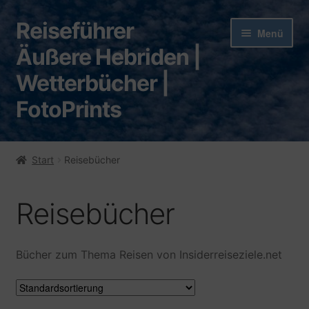
Reiseführer
Zur
Zum
Menü
Navigation
Inhalt
Äußere Hebriden |
springen
springen
Wetterbücher |
FotoPrints
Start
Start
Reisebücher
AGB
Reisebücher
Barrierefreiheit
Bezahlvorgang/ Zahlungsweisen
Bücher zum Thema Reisen von Insiderreiseziele.net
Blog