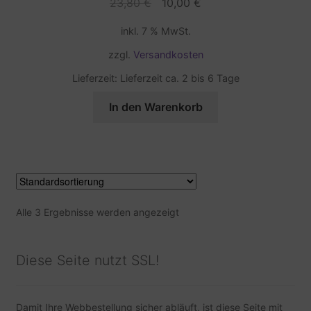
Ursprünglicher
Aktueller
23,80
€
10,00
€
Preis
Preis
inkl. 7 % MwSt.
war:
ist:
23,80 €
10,00 €.
zzgl.
Versandkosten
Lieferzeit:
Lieferzeit ca. 2 bis 6 Tage
In den Warenkorb
Alle 3 Ergebnisse werden angezeigt
Diese Seite nutzt SSL!
Damit Ihre Webbestellung sicher abläuft, ist diese Seite mit