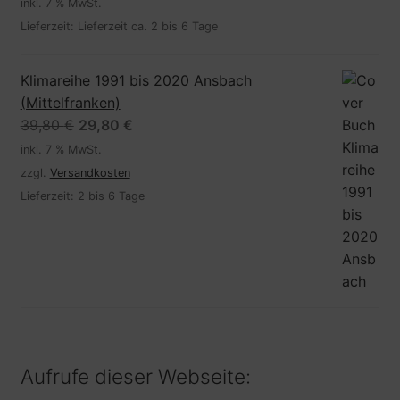
Preis
Preis
inkl. 7 % MwSt.
war:
ist:
Lieferzeit:
Lieferzeit ca. 2 bis 6 Tage
27,90 €
19,90 €.
Klimareihe 1991 bis 2020 Ansbach
(Mittelfranken)
Ursprünglicher
Aktueller
39,80
€
29,80
€
Preis
Preis
inkl. 7 % MwSt.
war:
ist:
zzgl.
Versandkosten
39,80 €
29,80 €.
Lieferzeit:
2 bis 6 Tage
Aufrufe dieser Webseite: