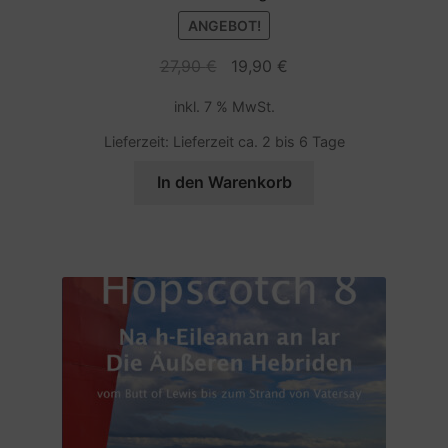
ANGEBOT!
Wissenswertes
Ursprünglicher
Aktueller
27,90
€
19,90
€
Preis
Preis
Die Wetterstation
inkl. 7 % MwSt.
war:
ist:
27,90 €
19,90 €.
Lieferzeit:
Lieferzeit ca. 2 bis 6 Tage
Leseprobe „Hopscotch 8“
In den Warenkorb
Über den Autor
Zahlungsarten
Impressum
Datenschutz