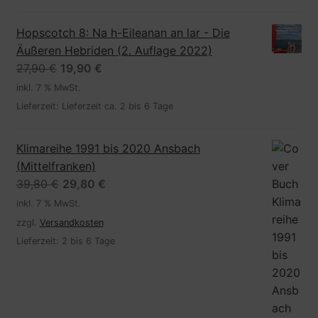
Hopscotch 8: Na h-Eileanan an lar - Die
Äußeren Hebriden (2. Auflage 2022)
Ursprünglicher
Aktueller
27,90
€
19,90
€
Preis
Preis
inkl. 7 % MwSt.
war:
ist:
Lieferzeit:
Lieferzeit ca. 2 bis 6 Tage
27,90 €
19,90 €.
Klimareihe 1991 bis 2020 Ansbach
(Mittelfranken)
Ursprünglicher
Aktueller
39,80
€
29,80
€
Preis
Preis
inkl. 7 % MwSt.
war:
ist:
zzgl.
Versandkosten
39,80 €
29,80 €.
Lieferzeit:
2 bis 6 Tage