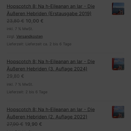
Hopscotch 8: Na h-Eileanan an lar - Die
Äußeren Hebriden (Erstausgabe 2019)
Ursprünglicher
Aktueller
23,80
€
10,00
€
Preis
Preis
inkl. 7 % MwSt.
war:
ist:
zzgl.
Versandkosten
23,80 €
10,00 €.
Lieferzeit:
Lieferzeit ca. 2 bis 6 Tage
Hopscotch 8: Na h-Eileanan an lar - Die
Äußeren Hebriden (3. Auflage 2024)
29,80
€
inkl. 7 % MwSt.
Lieferzeit:
2 bis 6 Tage
Hopscotch 8: Na h-Eileanan an lar - Die
Äußeren Hebriden (2. Auflage 2022)
Ursprünglicher
Aktueller
27,90
€
19,90
€