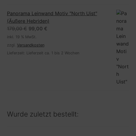
Panorama Leinwand Motiv "North Uist"
(Äußere Hebriden)
Ursprünglicher
Aktueller
179,00
€
99,00
€
Preis
Preis
inkl. 19 % MwSt.
war:
ist:
zzgl.
Versandkosten
179,00 €
99,00 €.
Lieferzeit:
Lieferzeit ca. 1 bis 2 Wochen
Wurde zuletzt bestellt: