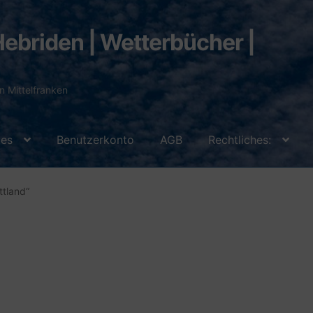
ebriden | Wetterbücher |
n Mittelfranken
tes
Benutzerkonto
AGB
Rechtliches:
/ Zahlungsweisen
Blog
Cookie-Richtlinie (EU)
ttland“
wertungen
Ihr Benutzerkonto
Impressum
Shop
Versandarten
wertes
Zahlungsarten
Impressum
Datenschutz