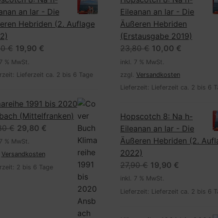
anan an lar - Die
Eileanan an lar - Die
eren Hebriden (2. Auflage
Äußeren Hebriden
2)
(Erstausgabe 2019)
Ursprünglicher
Aktueller
Ursprünglicher
Aktueller
90
€
19,90
€
23,80
€
10,00
€
Preis
Preis
Preis
Preis
 7 % MwSt.
inkl. 7 % MwSt.
war:
ist:
war:
ist:
rzeit:
Lieferzeit ca. 2 bis 6 Tage
zzgl.
Versandkosten
27,90 €
19,90 €.
23,80 €
10,00 €.
Lieferzeit:
Lieferzeit ca. 2 bis 6 
mareihe 1991 bis 2020
bach (Mittelfranken)
Hopscotch 8: Na h-
Ursprünglicher
Aktueller
80
€
29,80
€
Eileanan an lar - Die
Preis
Preis
Äußeren Hebriden (2. Auf
 7 % MwSt.
war:
ist:
2022)
.
Versandkosten
39,80 €
29,80 €.
Ursprünglicher
Aktueller
27,90
€
19,90
€
rzeit:
2 bis 6 Tage
Preis
Preis
inkl. 7 % MwSt.
war:
ist:
Lieferzeit:
Lieferzeit ca. 2 bis 6 
27,90 €
19,90 €.