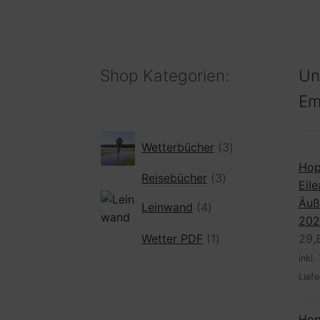
Shop Kategorien:
Un
Em
3
Wetterbücher
3
Produkte
Hop
3
Reisebücher
3
Eile
Produkte
4
Äuß
Leinwand
4
Produkte
202
1
29,
Wetter PDF
1
Produkt
inkl.
Liefe
Hop