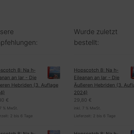
sere
Wurde zuletzt
pfehlungen:
bestellt:
scotch 8: Na h-
Hopscotch 8: Na h-
anan an lar - Die
Eileanan an lar - Die
eren Hebriden (3. Auflage
Äußeren Hebriden (3. Auf
4)
2024)
80
€
29,80
€
 7 % MwSt.
inkl. 7 % MwSt.
rzeit:
2 bis 6 Tage
Lieferzeit:
2 bis 6 Tage
scotch 8: Na h-
Hopscotch 8: Na h-