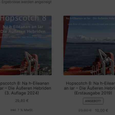
 3 Ergebnisse werden angezeigt
pscotch 8: Na h-Eileanan
Hopscotch 8: Na h-Eilea
lar – Die Äußeren Hebriden
an lar – Die Äußeren Hebr
(3. Auflage 2024)
(Erstausgabe 2019)
29,80
€
ANGEBOT!
Ursprünglich
Aktu
inkl. 7 % MwSt.
23,80
€
10,00
€