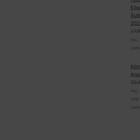
Eile
Äuß
202
27,
inkl.
Liefe
Kli
Ans
39,
inkl.
zzgl
Liefe