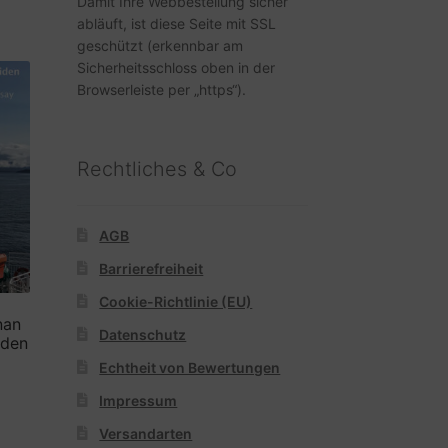
Damit Ihre Webbestellung sicher
abläuft, ist diese Seite mit SSL
geschützt (erkennbar am
Sicherheitsschloss oben in der
Browserleiste per „https“).
Rechtliches & Co
AGB
Barrierefreiheit
Cookie-Richtlinie (EU)
nan
Datenschutz
iden
Echtheit von Bewertungen
Impressum
er
eller
Versandarten