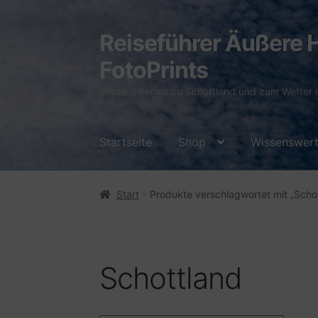
Reiseführer Äußere H
Zur
Zum
Navigation
Inhalt
FotoPrints
springen
springen
Wissenswertes zu Schottland und zum Wetter i
Startseite
Shop
Wissenswer
Start
AGB
Barrierefreiheit
Bezahlvorgang
Start
Produkte verschlagwortet mit „Scho
Datenschutzbelehrung
Echtheit von Be
Warenkorb
Widerrufsbelehrung
Wissens
Schottland