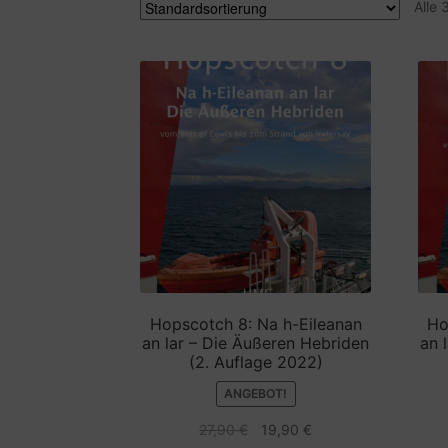
Alle
Hopscotch 8: Na h-Eileanan
Ho
an lar – Die Äußeren Hebriden
an 
(2. Auflage 2022)
ANGEBOT!
Ursprünglicher
Aktueller
27,90
€
19,90
€