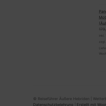
Pan
Mot
(Äu
179
inkl
zzgl
Liefe
Woc
© Reiseführer Äußere Hebriden | Wetter
Datenschutzbelehrung
Erstellt mit W