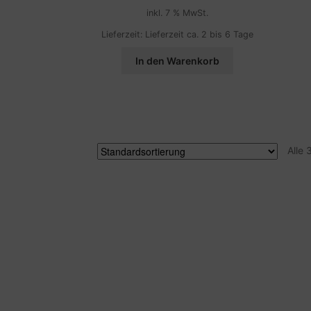
Preis
Preis
inkl. 7 % MwSt.
war:
ist:
27,90 €
19,90 €.
Lieferzeit:
Lieferzeit ca. 2 bis 6 Tage
In den Warenkorb
Alle